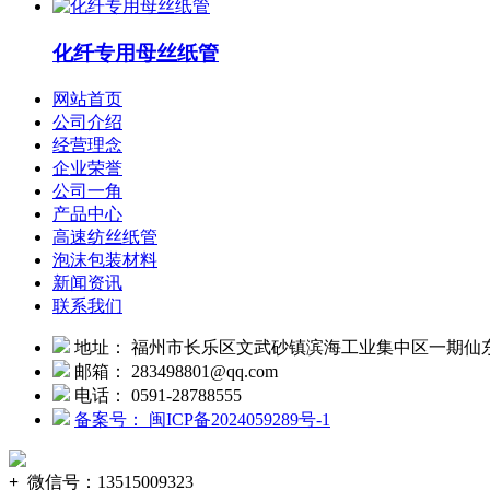
化纤专用母丝纸管
网站首页
公司介绍
经营理念
企业荣誉
公司一角
产品中心
高速纺丝纸管
泡沫包装材料
新闻资讯
联系我们
地址： 福州市长乐区文武砂镇滨海工业集中区一期仙
邮箱： 283498801@qq.com
电话： 0591-28788555
备案号： 闽ICP备2024059289号-1
+
微信号：
13515009323